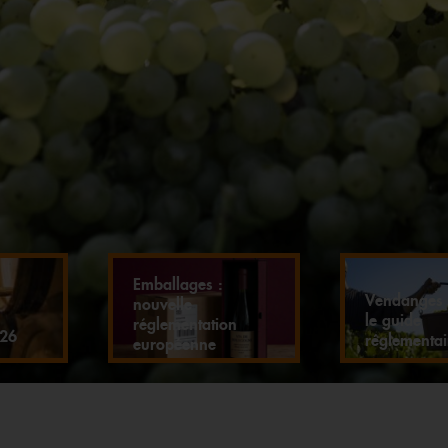
Emballages :
Vendanges 
nouvelle
le guide
réglementation
026
réglementa
européenne