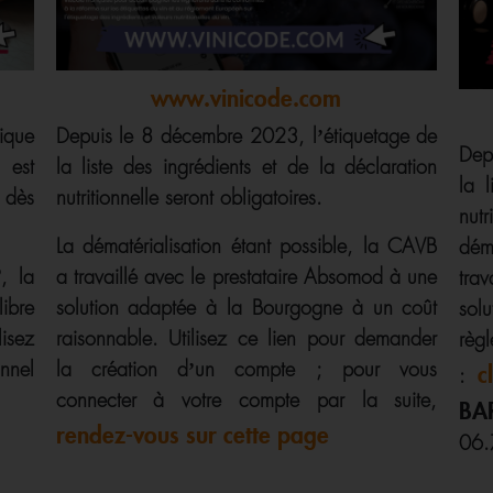
www.vinicode.com
ique
Depuis le 8 décembre 2023, l’étiquetage de
Dep
 est
la liste des ingrédients et de la déclaration
la 
 dès
nutritionnelle seront obligatoires.
nut
La dématérialisation étant possible, la CAVB
dém
, la
a travaillé avec le prestataire Absomod à une
tra
ibre
solution adaptée à la Bourgogne à un coût
sol
lisez
raisonnable. Utilisez ce lien pour demander
règ
nnel
la création d’un compte ; pour vous
c
:
connecter à votre compte par la suite,
B
rendez-vous sur cette page
06.