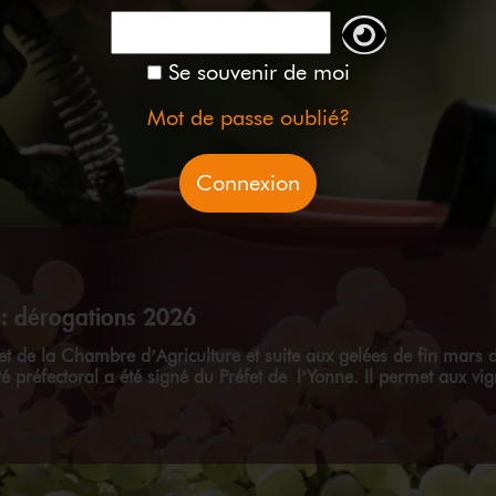
Se souvenir de moi
Mot de passe oublié?
: dérogations 2026
 de la Chambre d’Agriculture et suite aux gelées de fin mars d
é préfectoral a été signé du Préfet de l’Yonne. Il permet aux vi
ction 2026
NAO réuni ce 23 juillet a donné un avis favorable aux demand
 de production dans le document ci-après. Consulter les conditio
mandes d’enrichissement se feront ...