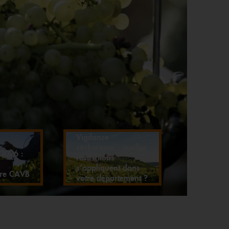
Vigilance
sécheresse : quelles
2026 :
restrictions
s’appliquent dans
ire CAVB
votre département ?