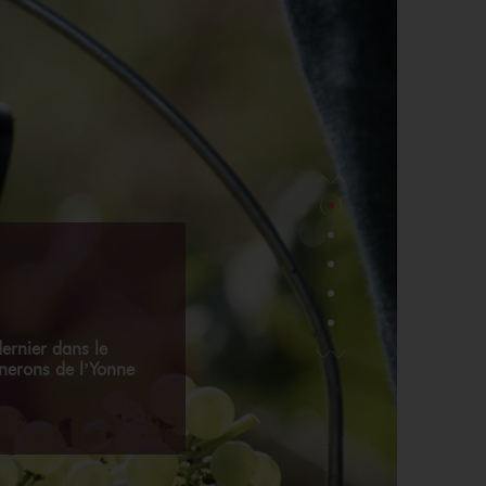
ernier dans le
gnerons de l’Yonne
es des ODG. Vous
ns de production