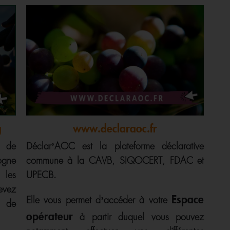
g
www.declaraoc.fr
s de
Déclar’AOC est la plateforme déclarative
ogne
commune à la CAVB, SIQOCERT, FDAC et
 les
UPECB.
evez
Espace
Elle vous permet d’accéder à votre
t de
opérateur
à partir duquel vous pouvez