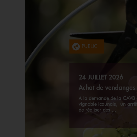
PUBLIC
PUBLIC
24 JUILLET 2026
Achat de vendanges 
A la demande de la CAVB et
24 JUILLET 2026
vignoble icaunais, un arrêt
de réaliser des ...
Conditions de produ
Le Comité Régional de l’I
retrouverez les conditions
2026 Enrichissement Les de