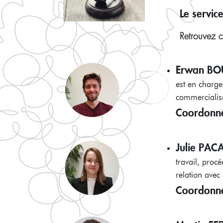
Le servic
Retrouvez c
Erwan BO
est en charge
commercialisa
Coordonné
Julie PA
travail, procé
relation avec
Coordonné