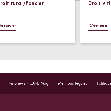
roit rural/Foncier
Droit vit
écouvrir
Découvrir
Vinonews / CAVB Mag
Mentions légales
Politiqu