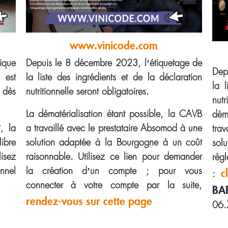
www.vinicode.com
ique
Depuis le 8 décembre 2023, l’étiquetage de
Dep
 est
la liste des ingrédients et de la déclaration
la 
 dès
nutritionnelle seront obligatoires.
nut
La dématérialisation étant possible, la CAVB
dém
, la
a travaillé avec le prestataire Absomod à une
tra
ibre
solution adaptée à la Bourgogne à un coût
sol
lisez
raisonnable. Utilisez ce lien pour demander
règ
nnel
la création d’un compte ; pour vous
c
:
connecter à votre compte par la suite,
B
rendez-vous sur cette page
06.