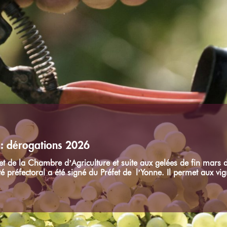
: dérogations 2026
 de la Chambre d’Agriculture et suite aux gelées de fin mars d
é préfectoral a été signé du Préfet de l’Yonne. Il permet aux vi
ction 2026
NAO réuni ce 23 juillet a donné un avis favorable aux demand
 de production dans le document ci-après. Consulter les conditio
mandes d’enrichissement se feront ...