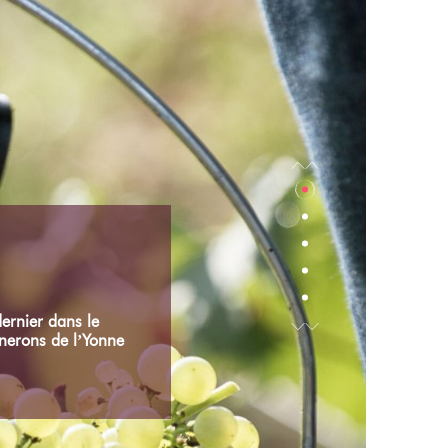
ernier dans le
gnerons de l’Yonne
es des ODG. Vous
ns de production