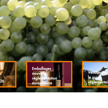
Emballages :
Vendanges 
nouvelle
le guide
réglementation
026
réglementa
européenne