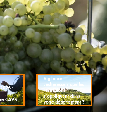
Vigilance
sécheresse : quelles
2026 :
restrictions
s’appliquent dans
ire CAVB
votre département ?