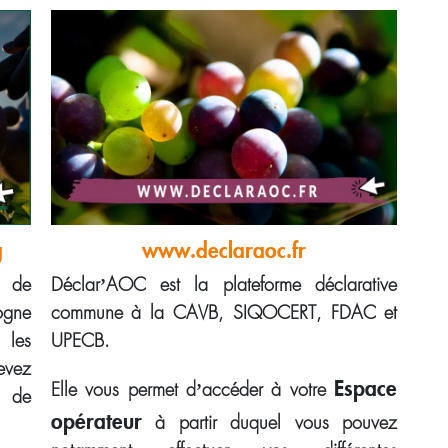
g
www.declaraoc.fr
s de
Déclar’AOC est la plateforme déclarative
ogne
commune à la CAVB, SIQOCERT, FDAC et
 les
UPECB.
evez
Espace
Elle vous permet d’accéder à votre
t de
opérateur
à partir duquel vous pouvez