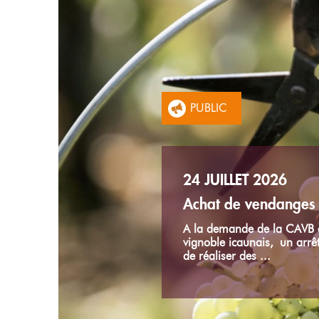
PUBLIC
PUBLIC
24 JUILLET 2026
Achat de vendanges 
A la demande de la CAVB et
24 JUILLET 2026
vignoble icaunais, un arrêt
de réaliser des ...
Conditions de produ
Le Comité Régional de l’I
retrouverez les conditions
2026 Enrichissement Les de