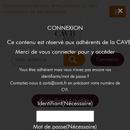
Panneau de gestion des cookies
CONFÉDÉRATION DES APPELLATIONS ET DES
×
VIGNERONS DE BOURGOGNE
CONNEXION
Ce contenu est réservé aux adhérents de la CAVB
Merci de vous connecter pour y accéder
Connexion
Rechercher
Vous êtes adhérent mais vous n'avez pas encore vos
identifiants/mot de passe ?
Contactez-nous à cavb@cavb.fr en précisant votre numéro de
CVI.
Accès direct Actualités
Identifiant
(Nécessaire)
Mot de passe
(Nécessaire)