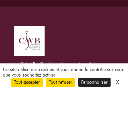
La C.A.V.B : Confédération des Appellations et
Ce site utilise des cookies et vous donne le contrôle sur ceux
des Vignerons de Bourgogne
que vous souhaitez activer
X
Mas
Tout accepter
Tout refuser
Personnaliser
La maison du vignoble,
132 route de Dijon – 21200 Beaune
L’abus d’alcool est dangereux pour la santé à
consommer avec modération