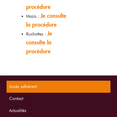
procédure
Je consulte
Mazis :
la procédure
Je
Ruchottes :
consulte la
procédure
Accès adhérent
Contact
Actualités