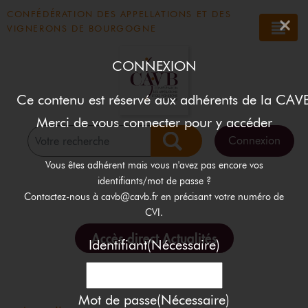
Panneau de gestion des cookies
CONFÉDÉRATION DES APPELLATIONS ET DES
×
VIGNERONS DE BOURGOGNE
CONNEXION
Ce contenu est réservé aux adhérents de la CAVB
Merci de vous connecter pour y accéder
Connexion
Rechercher
Vous êtes adhérent mais vous n'avez pas encore vos
identifiants/mot de passe ?
Contactez-nous à cavb@cavb.fr en précisant votre numéro de
CVI.
Accès direct Actualités
Identifiant
(Nécessaire)
Mot de passe
(Nécessaire)